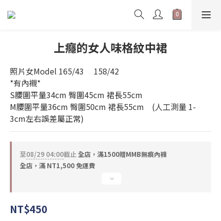
上癮的女人味格紋中裙
照片女Model 165/43     158/42      
*有內襯*
S腰圍平量34cm 臀圍45cm 裙長55cm 
M腰圍平量36cm 臀圍50cm 裙長55cm　(人工測量 1-
3cm左右誤差屬正常)
至
08/29 04:00
截止
全店，滿1500贈MMB無痕內褲
全店，滿 NT1,500 免運費
NT$450