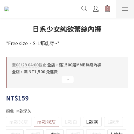
日系少女純欲蕾絲內褲
*Free size，S-L都能穿~*
至
08/29 04:00
截止
全店，滿1500贈MMB無痕內褲
全店，滿 NT1,500 免運費
NT$159
顏色
: M款深灰
m款米灰
m款深灰
L款白
L款灰
L款黑