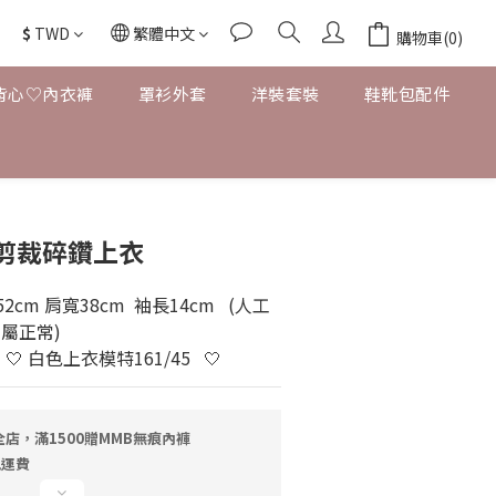
$
TWD
繁體中文
購物車(0)
背心♡內衣褲
罩衫外套
洋裝套裝
鞋靴包配件
剪裁碎鑽上衣
cm 肩寬38cm  袖長14cm   (人工
差屬正常)
🤍 白色上衣模特161/45   🤍
店，滿1500贈MMB無痕內褲
免運費