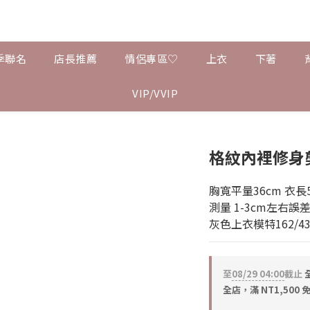
季聯名
店長推薦
情侶專區♡
上衣
下著
VIP/VVIP
格紋內裡修身
胸寬平量36cm 衣長52
測量 1-3cm左右誤
灰色上衣模特162/43 
至
08/29 04:00
截止
全
全店，滿 NT1,500 