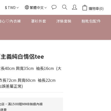
$
TWD
繁體中文
購物車(0)
背心♡內衣褲
罩衫外套
洋裝套裝
鞋靴包配件
主義純白情侶tee
長40cm 肩寬35cm  袖長16cm  (大
長72cm 肩寬60cm  袖長22cm   
左右誤差屬正常)
店，滿1500贈MMB無痕內褲
免運費