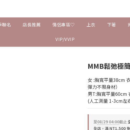
季聯名
店長推薦
情侶專區♡
上衣
下著
VIP/VVIP
MMB鬆弛極簡
女 :胸寬平量38cm 衣
彈力不限身材）
男T:胸寬平量60cm 衣
(人工測量 1-3cm
至
08/29 04:00
截止
全
全店，滿 NT1,500 