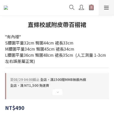
直條校感附皮帶百褶裙
*有內裡*
S腰圍平量32cm 臀圍44cm 裙長33cm　
M腰圍平量34cm 臀圍45cm 裙長34cm　
L腰圍平量36cm 臀圍48cm 裙長35cm  (人工測量 1-3cm
左右誤差屬正常)
至
08/29 04:00
截止
全店，滿1500贈MMB無痕內褲
全店，滿 NT1,500 免運費
NT$490