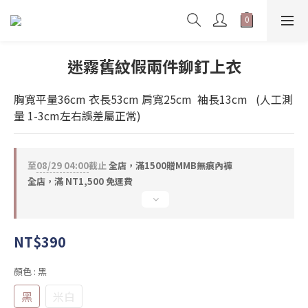
迷霧舊紋假兩件鉚釘上衣
胸寬平量36cm 衣長53cm 肩寬25cm  袖長13cm   (人工測
量 1-3cm左右誤差屬正常)
至
08/29 04:00
截止
全店，滿1500贈MMB無痕內褲
全店，滿 NT1,500 免運費
NT$390
顏色
: 黑
黑
米白