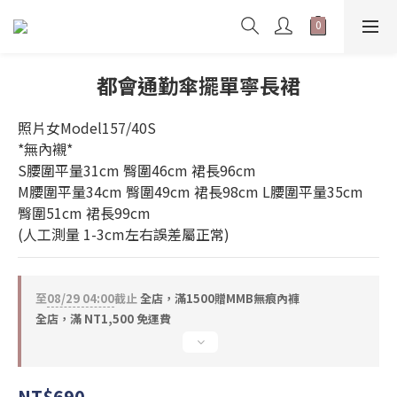
都會通勤傘擺單寧長裙
照片女Model157/40S       
*無內襯*
S腰圍平量31cm 臀圍46cm 裙長96cm 
M腰圍平量34cm 臀圍49cm 裙長98cm L腰圍平量35cm 
臀圍51cm 裙長99cm  
(人工測量 1-3cm左右誤差屬正常)
至
08/29 04:00
截止
全店，滿1500贈MMB無痕內褲
全店，滿 NT1,500 免運費
NT$690