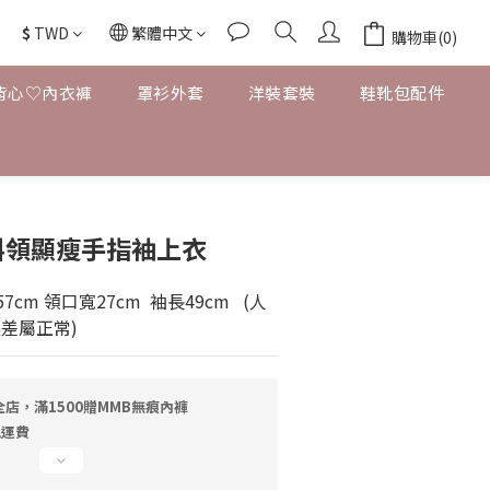
$
TWD
繁體中文
購物車(0)
背心♡內衣褲
罩衫外套
洋裝套裝
鞋靴包配件
斜領顯瘦手指袖上衣
cm 領口寬27cm  袖長49cm   (人
誤差屬正常)
店，滿1500贈MMB無痕內褲
免運費