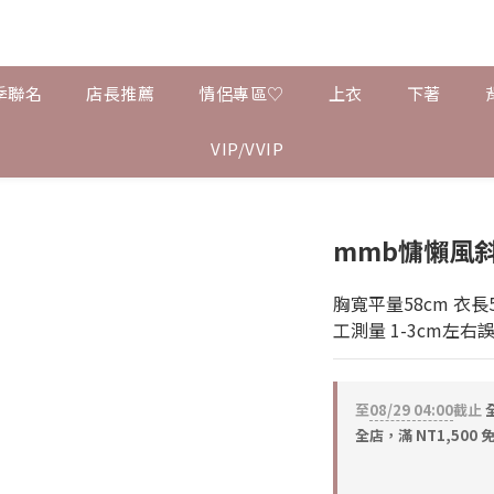
季聯名
店長推薦
情侶專區♡
上衣
下著
VIP/VVIP
mmb慵懶風
胸寬平量58cm 衣長57
工測量 1-3cm左右
至
08/29 04:00
截止
全
全店，滿 NT1,500 