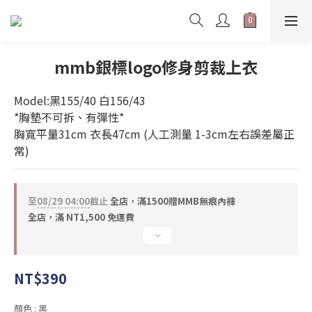
mmb銀標logo修身剪裁上衣
Model:黑155/40 白156/43
*胸墊不可拆、有彈性* 
胸寬平量31cm 衣長47cm (人工測量 1-3cm左右誤差屬正
常)
至
08/29 04:00
截止
全店，滿1500贈MMB無痕內褲
全店，滿 NT1,500 免運費
NT$390
顏色
: 黑