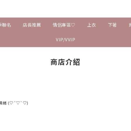
季聯名
店長推薦
情侶專區♡
上衣
下著
VIP/VVIP
商店介紹
 (♡´▽`♡)