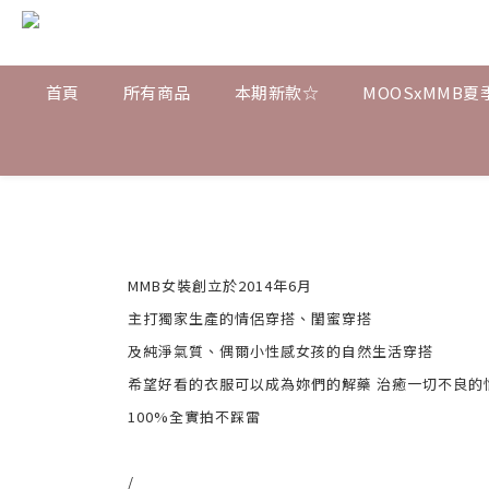
首頁
所有商品
本期新款☆
MOOSxMMB夏
MMB女裝創立於2014年6月
主打獨家生產的情侶穿搭、閨蜜穿搭
及純淨氣質、偶爾小性感女孩的自然生活穿搭
希望好看的衣服可以成為妳們的解藥 治癒一切不良的情緒
100%全實拍不踩雷
/