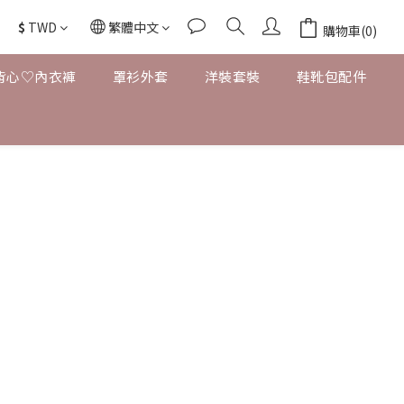
$
TWD
繁體中文
購物車(0)
背心♡內衣褲
罩衫外套
洋裝套裝
鞋靴包配件