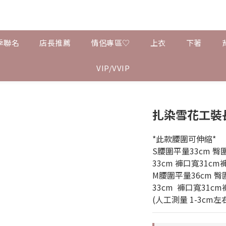
季聯名
店長推薦
情侶專區♡
上衣
下著
VIP/VVIP
扎染雪花工裝
*此款腰圍可伸縮*
S腰圍平量33cm 臀圍
33cm 褲口寬31cm褲
M腰圍平量36cm 臀
33cm  褲口寬31cm
(人工測量 1-3cm