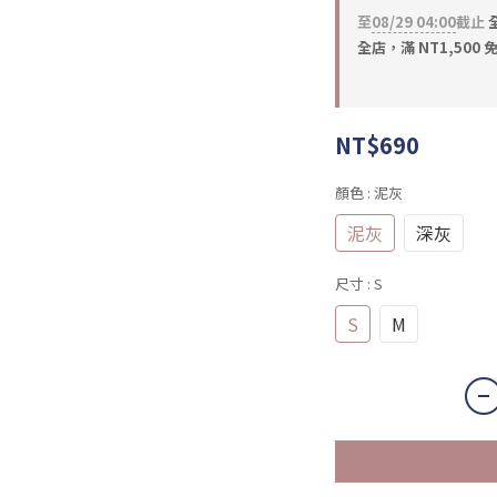
至
08/29 04:00
截止
全
全店，滿 NT1,500 
NT$690
顏色
: 泥灰
泥灰
深灰
尺寸
: S
S
M