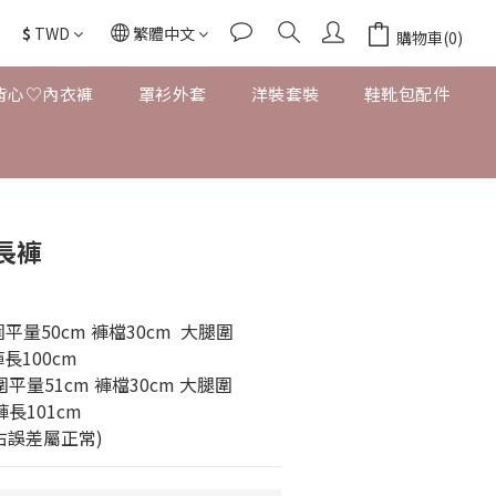
$
TWD
繁體中文
購物車(0)
背心♡內衣褲
罩衫外套
洋裝套裝
鞋靴包配件
長褲
平量50cm 褲檔30cm  大腿圍
長100cm 
圍平量51cm 褲檔30cm 大腿圍
褲長101cm
左右誤差屬正常)