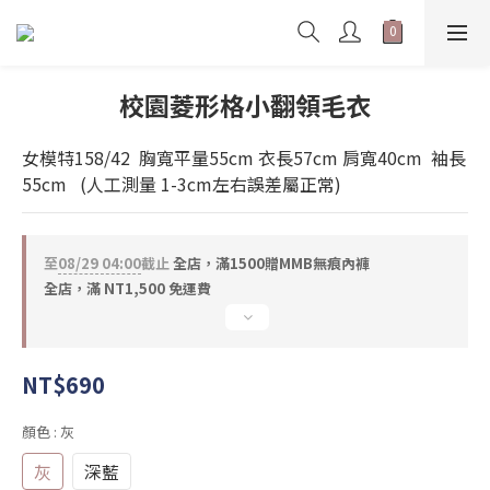
校園菱形格小翻領毛衣
女模特158/42  胸寬平量55cm 衣長57cm 肩寬40cm  袖長
55cm   (人工測量 1-3cm左右誤差屬正常)
至
08/29 04:00
截止
全店，滿1500贈MMB無痕內褲
全店，滿 NT1,500 免運費
NT$690
顏色
: 灰
灰
深藍