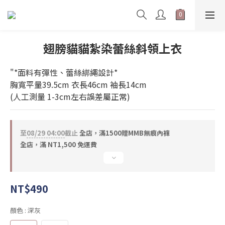
翅膀貓貓紮染蕾絲斜領上衣
"*面料有彈性、蕾絲綁繩設計* 
胸寬平量39.5cm 衣長46cm 袖長14cm 
(人工測量 1-3cm左右誤差屬正常)
至
08/29 04:00
截止
全店，滿1500贈MMB無痕內褲
全店，滿 NT1,500 免運費
NT$490
顏色
: 深灰