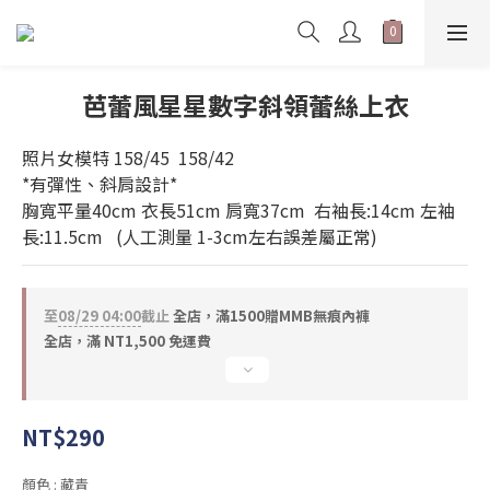
芭蕾風星星數字斜領蕾絲上衣
照片女模特 158/45  158/42    
*有彈性、斜肩設計* 
胸寬平量40cm 衣長51cm 肩寬37cm  右袖長:14cm 左袖
長:11.5cm   (人工測量 1-3cm左右誤差屬正常)
至
08/29 04:00
截止
全店，滿1500贈MMB無痕內褲
全店，滿 NT1,500 免運費
NT$290
顏色
: 藏青