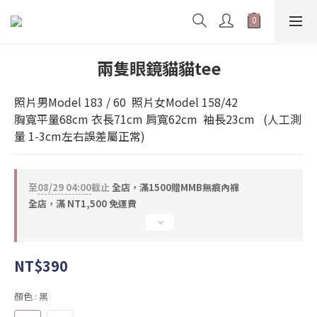
兩隻眼鏡貓貓tee
照片男Model 183 / 60  照片女Model 158/42    
胸寬平量68cm 衣長71cm 肩寬62cm  袖長23cm   (人工測
量 1-3cm左右誤差屬正常)
至
08/29 04:00
截止
全店，滿1500贈MMB無痕內褲
全店，滿 NT1,500 免運費
NT$390
顏色
: 黑