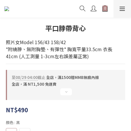
平口脖帶背心
照片女Model 156/43 158/42     
*附繞脖、無附胸墊、有彈性* 胸寬平量33.5cm 衣長
41cm (人工測量 1-3cm左右誤差屬正常)
至
08/29 04:00
截止
全店，滿1500贈MMB無痕內褲
全店，滿 NT1,500 免運費
NT$490
顏色
: 黑