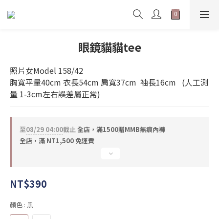
眼鏡貓貓tee
照片女Model 158/42   
胸寬平量40cm 衣長54cm 肩寬37cm  袖長16cm   (人工測
量 1-3cm左右誤差屬正常)
至
08/29 04:00
截止
全店，滿1500贈MMB無痕內褲
全店，滿 NT1,500 免運費
NT$390
顏色
: 黑