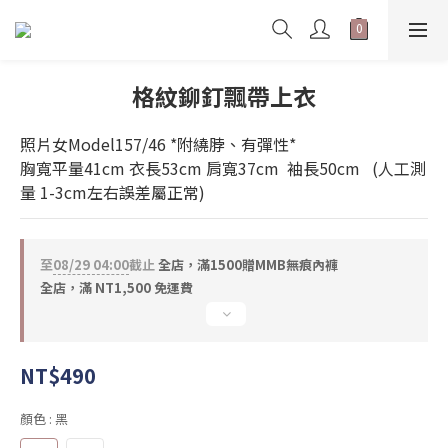
格紋鉚釘飄帶上衣
照片女Model157/46 *附繞脖、有彈性* 
胸寬平量41cm 衣長53cm 肩寬37cm  袖長50cm   (人工測
量 1-3cm左右誤差屬正常)
至
08/29 04:00
截止
全店，滿1500贈MMB無痕內褲
全店，滿 NT1,500 免運費
NT$490
顏色
: 黑