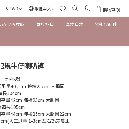
$
TWD
繁體中文
購物車(0)
背心♡內衣褲
罩衫外套
洋裝套裝
鞋靴包配件
犯規牛仔喇叭褲
   穿著S號 
平量40.5cm 褲檔25cm  大腿圍
褲長104cm 
平量42cm 褲檔25cm 大腿圍
m褲長105cm 
平量44cm 褲檔25cm 大腿圍22cm 
6cm(人工測量 1-3cm左右誤差屬正