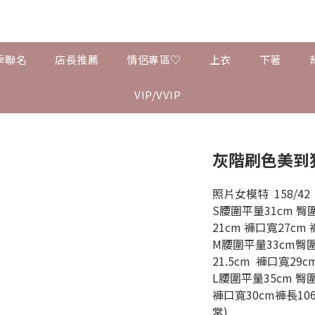
季聯名
店長推薦
情侶專區♡
上衣
下著
VIP/VVIP
灰階刷色美到
照片女模特  158/42  
S腰圍平量31cm 臀圍
21cm 褲口寬27cm 
M腰圍平量33cm臀圍
21.5cm  褲口寬29c
L腰圍平量35cm 臀圍
褲口寬30cm褲長10
常)