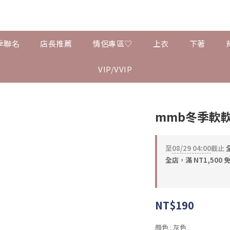
季聯名
店長推薦
情侶專區♡
上衣
下著
VIP/VVIP
mmb冬季軟
至
08/29 04:00
截止
全
全店，滿 NT1,500 
NT$190
顏色
: 灰色