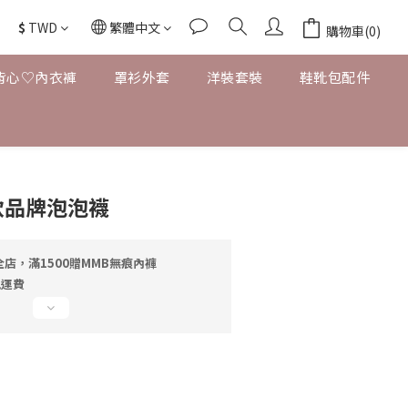
$
TWD
繁體中文
購物車(0)
背心♡內衣褲
罩衫外套
洋裝套裝
鞋靴包配件
軟品牌泡泡襪
店，滿1500贈MMB無痕內褲
免運費