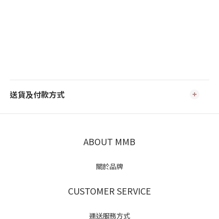
送貨及付款方式
ABOUT MMB
關於品牌
CUSTOMER SERVICE
運送服務方式