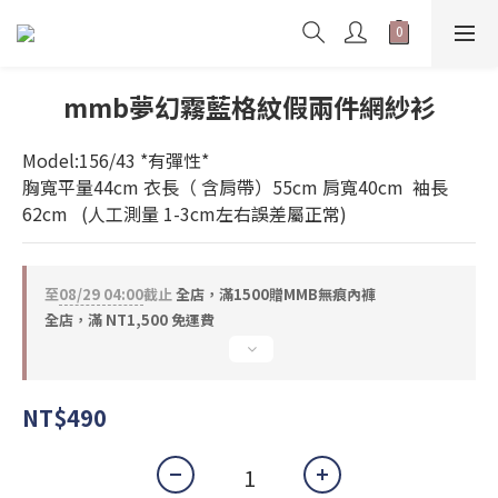
mmb夢幻霧藍格紋假兩件網紗衫
Model:156/43 *有彈性* 
胸寬平量44cm 衣長（ 含肩帶）55cm 肩寬40cm  袖長
62cm   (人工測量 1-3cm左右誤差屬正常)
至
08/29 04:00
截止
全店，滿1500贈MMB無痕內褲
全店，滿 NT1,500 免運費
NT$490