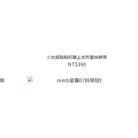
少女感點點抓皺上衣附蕾絲脖帶
NT$390