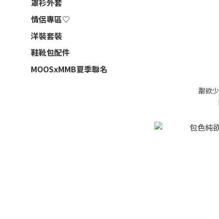
罩衫外套
情侶專區♡
洋裝套裝
鞋靴包配件
MOOSxMMB夏季聯名
甜欲少