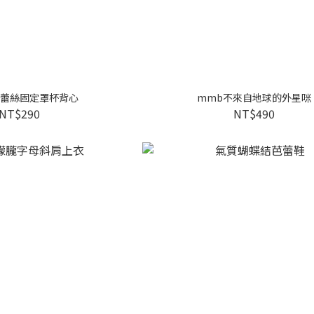
蕾絲固定罩杯背心
mmb不來自地球的外星咪
NT$290
NT$490