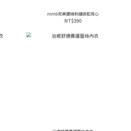
mmb完美腰線刺繡排釦背心
NT$390