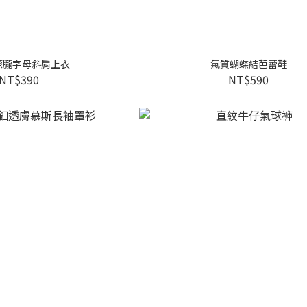
朦朧字母斜肩上衣
氣質蝴蝶結芭蕾鞋
NT$390
NT$590