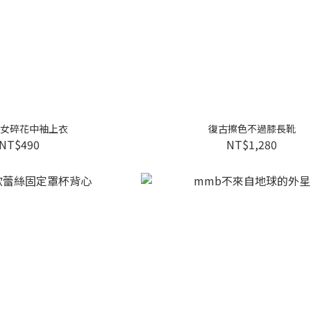
女碎花中袖上衣
復古擦色不過膝長靴
NT$490
NT$1,280