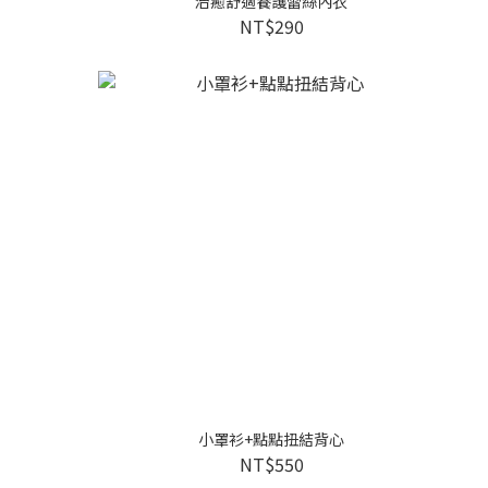
治癒舒適養護蕾絲內衣
NT$290
小罩衫+點點扭結背心
NT$550