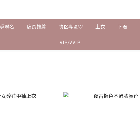
夏季聯名
店長推薦
情侶專區♡
上衣
下著
VIP/VVIP