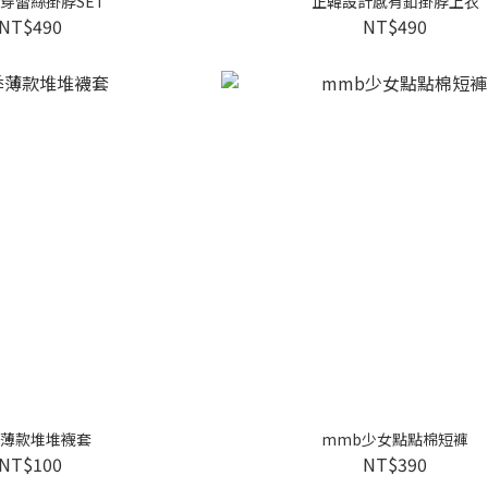
穿蕾絲掛脖SET
正韓設計感有釦掛脖上衣
NT$490
NT$490
薄款堆堆襪套
mmb少女點點棉短褲
NT$100
NT$390