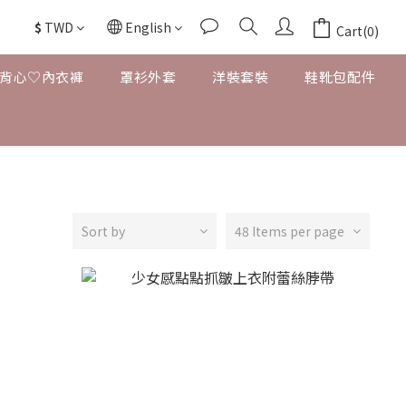
$
TWD
English
Cart(0)
背心♡內衣褲
罩衫外套
洋裝套裝
鞋靴包配件
Sort by
48 Items per page