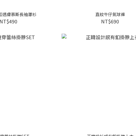
開釦透膚慕斯長袖罩衫
直紋牛仔氣球褲
NT$490
NT$690