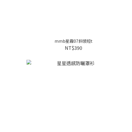
mmb星霧07斜領短t
NT$390