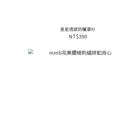
星星透感防曬罩衫
NT$390