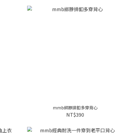
mmb綁脖排釦多穿背心
NT$390