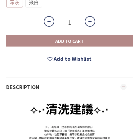
深灰
米白
ADD TO CART
Add to Wishlist
DESCRIPTION