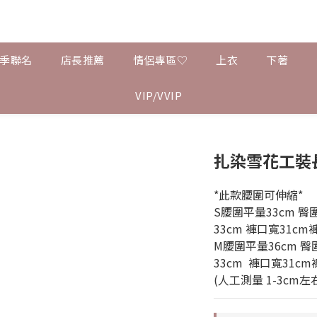
夏季聯名
店長推薦
情侶專區♡
上衣
下著
VIP/VVIP
扎染雪花工裝
*此款腰圍可伸縮*
S腰圍平量33cm 臀圍
33cm 褲口寬31cm褲
M腰圍平量36cm 臀
33cm  褲口寬31cm
(人工測量 1-3cm