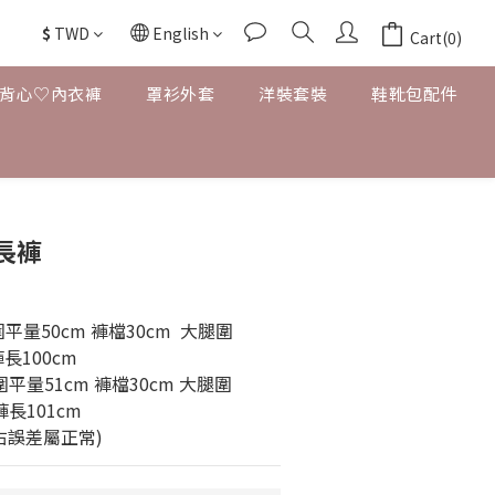
$
TWD
English
Cart(0)
背心♡內衣褲
罩衫外套
洋裝套裝
鞋靴包配件
長褲
平量50cm 褲檔30cm  大腿圍
長100cm 
圍平量51cm 褲檔30cm 大腿圍
褲長101cm
左右誤差屬正常)