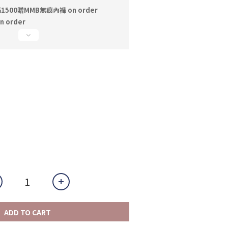
1500贈MMB無痕內褲 on order
n order
ADD TO CART