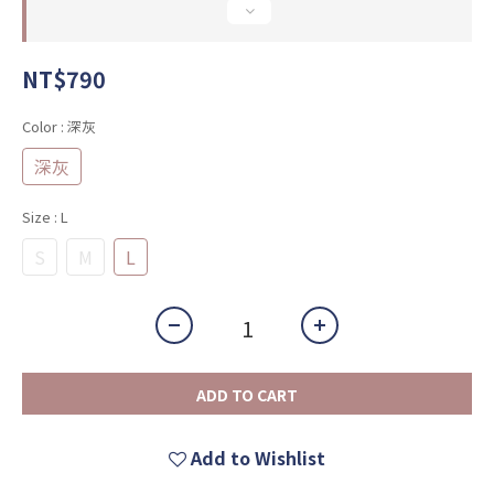
NT$790
Color
: 深灰
深灰
Size
: L
S
M
L
ADD TO CART
Add to Wishlist