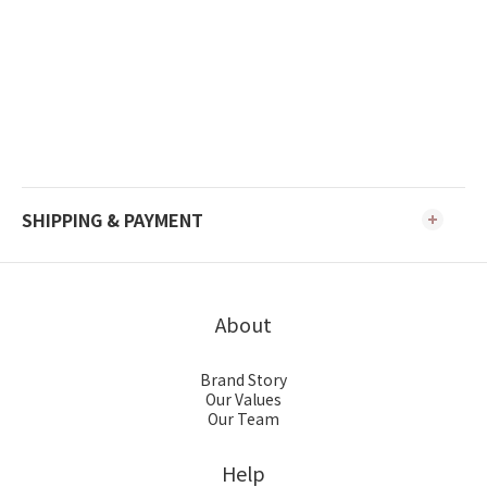
SHIPPING & PAYMENT
About
Brand Story
Our Values
Our Team
Help