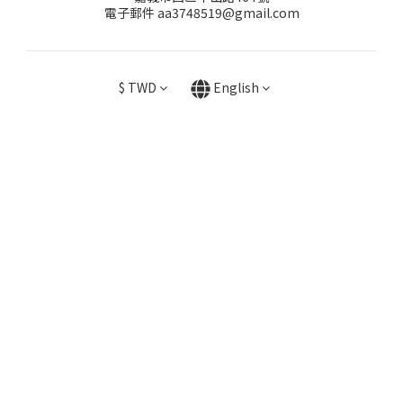
電子郵件 aa3748519@gmail.com
$
TWD
English