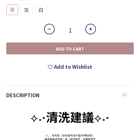
黑
灰
白
ADD TO CART
Add to Wishlist
DESCRIPTION