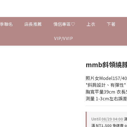
夏季聯名
店長推薦
情侶專區♡
上衣
下著
VIP/VVIP
mmb斜領繞
照片女Model157/40   
*斜肩設計、有彈性* 
胸寬平量39cm 衣長50
測量 1-3cm左右誤
Until
08/29 04:00
滿
滿 NT1,500 免運費 o