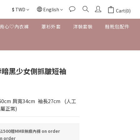
$
TWD
English
Cart(0)
背心♡內衣褲
罩衫外套
洋裝套裝
鞋靴包配件
脖暗黑少女側抓皺短袖
    
cm 肩寬34cm  袖長27cm   (人工
差屬正常)
1500贈MMB無痕內褲 on order
n order