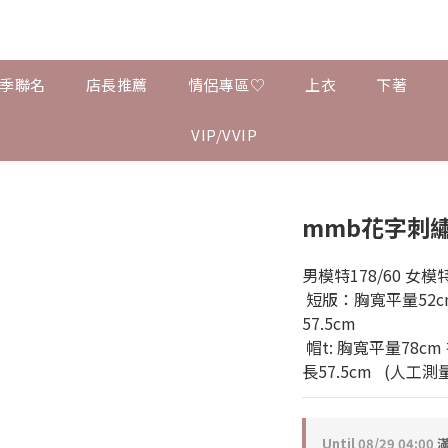
夏季聯名
店長推薦
情侶專區♡
上衣
下著
VIP/VVIP
mmb花字刺繡
男模特178/60 女模特
 短版：胸寬平量52cm 衣長49cm 肩寬55cm  袖長
57.5cm
 帽t: 胸寬平量78cm 衣長（不含帽）66cm 肩寬76cm 袖
長57.5cm   (人工
Until
08/29 04:00
滿