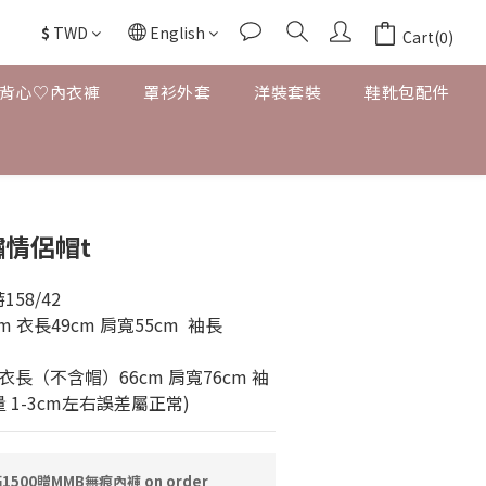
$
TWD
English
Cart(0)
背心♡內衣褲
罩衫外套
洋裝套裝
鞋靴包配件
情侶帽t
158/42
測量 1-3cm左右誤差屬正常)
1500贈MMB無痕內褲 on order