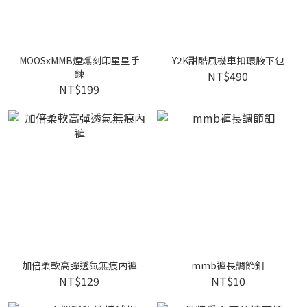
MOOSxMMB煙燻刻印星星手
Y2K甜酷風機車扣環腋下包
鍊
NT$490
NT$199
加倍柔軟高彈透氣無痕內褲
mmb褲長調節釦
NT$129
NT$10