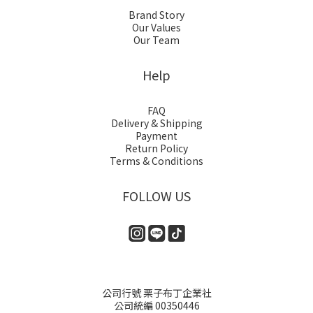
Brand Story
Our Values
Our Team
Help
FAQ
Delivery & Shipping
Payment
Return Policy
Terms & Conditions
FOLLOW US
公司行號 栗子布丁企業社
公司統編 00350446