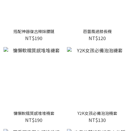
搭配神器復古辣妹腰鏈
芭蕾風過膝長襪
NT$190
NT$120
慵懶軟糯質感堆堆襪套
Y2K女孩必備泡泡襪套
NT$190
NT$130