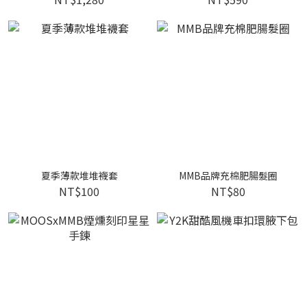
夏季薄款堆堆襪套
MMB品牌充棉肥腸髮圈
NT$100
NT$80