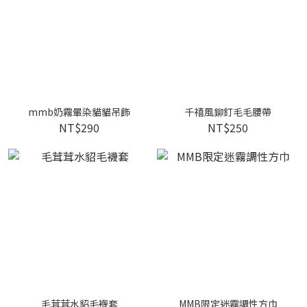
mmb奶霧暈染貓貓吊飾
千禧風鉚釘毛毛腰帶
NT$290
NT$250
毛茸茸水貂毛襪套
MMB限定迷霧調性方巾