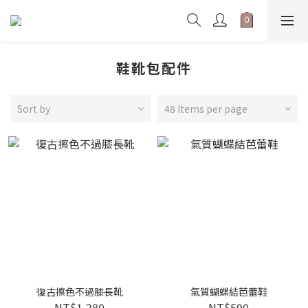
鞋靴包配件
Sort by
48 Items per page
復古擦色不過膝長靴
氣質蝴蝶結芭蕾鞋
NT$1,280
NT$590